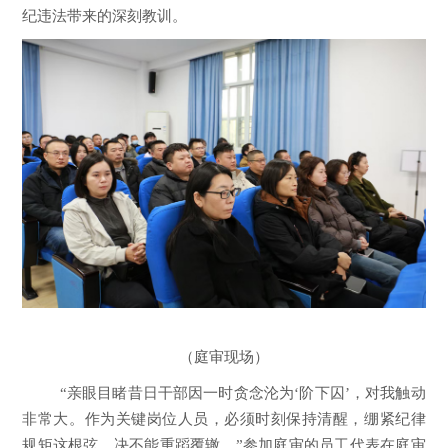
纪违法带来的深刻教训。
（
庭审现场
）
“
亲眼目睹昔日
干部
因一时贪念沦为
‘
阶下囚
’
，对我触动
非常大。作为关键岗位人员，必须时刻保持清醒，绷紧纪律
规矩这根弦，决不能重蹈覆辙。
”
参加庭审的
员工代表
在庭审