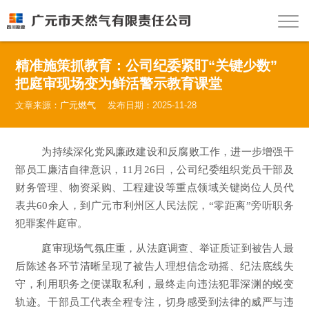
精准施策抓教育：公司纪委紧盯“关键少数”
把庭审现场变为鲜活警示教育课堂
文章来源：
广元燃气
发布日期：2025-11-28
为持续深化党风廉政建设和反腐败工作，进一步增强干
部
员工
廉洁自律意识，
11
月
2
6
日，公司纪委组织党员干部及
财务管理、物资采购、工程建设等重点领域关键岗位人员代
表共
60
余人，
到
广元市利州区人民法院，
“
零距离
”
旁听职务
犯罪案件庭审。
庭审现场气氛庄重，从法庭调查、举证质证到被告人最
后陈述各环节清晰呈现了被告人理想信念动摇、纪法底线失
守，利用职务之便谋取私利，最终走向违法犯罪深渊的蜕变
轨迹。
干部员工代表
全程专注，切身感受到法律的威严与违