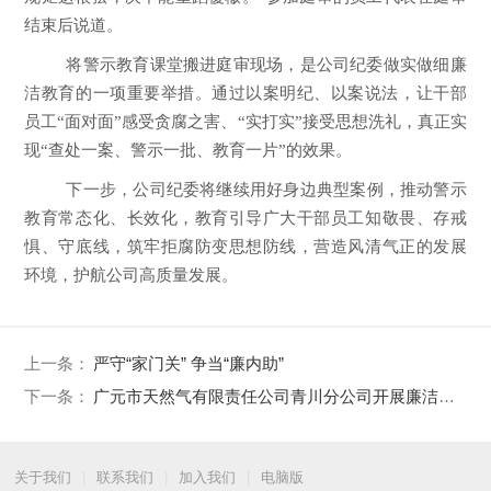
结束后
说道
。
将警示教育课堂搬进庭审现场，是公司纪委做实做细廉
洁教育的一项重要举措。通过以案明纪、以案说法，让干部
员工
“
面对面
”
感受贪腐之害、
“
实打实
”
接受思想洗礼，真正实
现
“
查处一案、警示一批、教育一片
”
的效果。
下一步
，
公司纪委
将继续用好身边典型案例，推动警示
教育常态化、长效化，教育引导广大干部
员工
知敬畏、存戒
惧、守底线，筑牢拒腐防变思想防线，
营造风清气正的发展
环境，护航公司高质量发展
。
上一条：
严守“家门关” 争当“廉内助”
下一条：
广元市天然气有限责任公司青川分公司开展廉洁警示教育活动
关于我们
|
联系我们
|
加入我们
|
电脑版