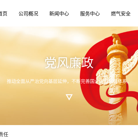
首页
公司概况
新闻中心
服务中心
燃气安全
公司简介
公司要闻
服务承诺
燃气百科
党建工
纪检动
企业理
人才理
领导班子
综合新闻
服务网点
安全用气
工会之
警钟长
企业风
人才培
党风廉政
组织机构
行业动态
服务流程
安全检查
青年之
政策法
社会责
人才招
公司概况
服务中心
推动全面从严治党向基层延伸，不断完善国企内部监督体系。
大事记
公示公告
收费标准
燃气法规
专题报
两个责
视频中
广元市天然气有限责任公司于2017年9月由原广元
7月24日，广元市天然气有限责
让每一个顾客
资质荣誉
停气公告
党课视
天然气公司转企改制成立。
半年工作会，...
[详情]
[详情]
责任