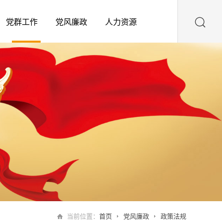

党群工作
党风廉政
人力资源
作
态
念
念
窗
鸣
采
训
声
规
任
聘
燃气用气
党史学习教育
党风廉政
企业文化
人力资源
广元市天然气有限责任公司召开2026年上半年工作会
道
任
心
市
任公司召开2026年上
满意是我们一切工作的目标。
燃气安全用,安心每一天。
认真贯彻落实党中央重大决策部署 高标准高质量开展
推动全面从严治党向基层延伸，不断完善国企内部监
求真务实、开拓进取、安全和谐、跨越发展。
以人为本，尊重人才，珍惜人才，成就人才。
频
党史学习教育
督体系。
[详情]
当前位置：
首页
党风廉政
政策法规