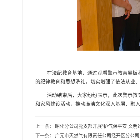
在法纪教育基地，通过观看警示教育展板和典
的纪律教育和思想洗礼，切实增强了依法从业
活动结束后，大家纷纷表示，此次警示教育深
和家风建设活动，推动廉洁文化深入基层、融
上一条：
昭化分公司党支部开展“护气保平安 文明
下一条：
广元市天然气有限责任公司经开区分公司