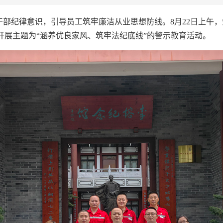
部纪律意识，引导员工筑牢廉洁从业思想防线。
8月22日上
开展主题为“涵养优良家风、筑牢法纪底线”的警示教育活动。