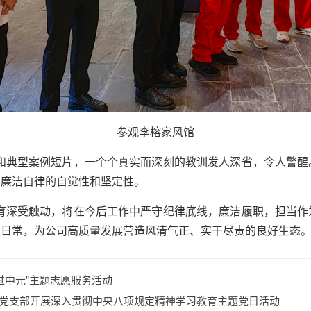
参观李榕家风馆
型案例短片，一个个真实而深刻的教训发人深省，令人警醒
、廉洁自律的自觉性和坚定性。
受触动，将在今后工作中严守纪律底线，廉洁履职，担当作
入日常，为公司高质量发展营造风清气正、实干尽责的良好生态
过中元”主题志愿服务活动
党支部开展深入贯彻中央八项规定精神学习教育主题党日活动