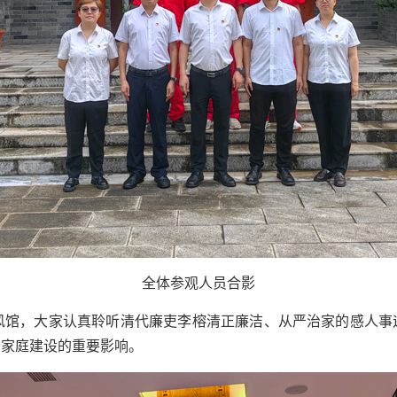
全体参观人员合影
，大家认真聆听清代廉吏李榕清正廉洁、从严治家的感人事
、家庭建设的重要影响。