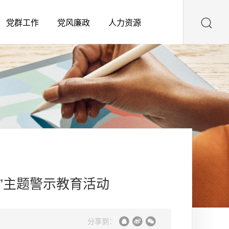

党群工作
党风廉政
人力资源
作
态
念
念
窗
鸣
采
训
声
规
任
聘
燃气用气
党史学习教育
党风廉政
企业文化
人力资源
广元市天然气有限责任公司召开2026年上半年工作会
道
任
心
市
任公司召开2026年上
满意是我们一切工作的目标。
燃气安全用,安心每一天。
认真贯彻落实党中央重大决策部署 高标准高质量开展
推动全面从严治党向基层延伸，不断完善国企内部监
求真务实、开拓进取、安全和谐、跨越发展。
以人为本，尊重人才，珍惜人才，成就人才。
频
党史学习教育
督体系。
[详情]
”主题警示教育活动
分享到：