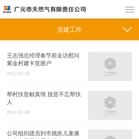
党建工作
王志强总经理春节前走访慰问
紫金村建卡贫困户
2017-01-18
帮村扶贫献真情 脱贫不忘帮扶
人
2017-01-09
公司组织团员到市残疾儿童康